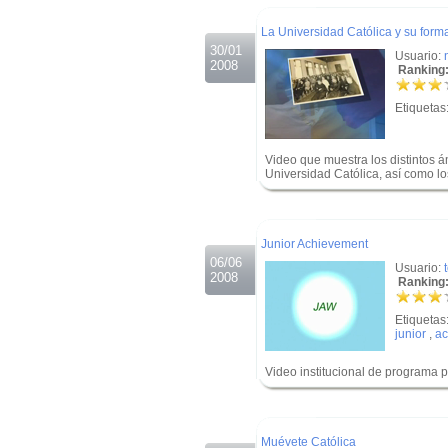
.
La Universidad Católica y su forma
30/01
Usuario:
2008
Ranking:
Etiquetas
Video que muestra los distintos á
Universidad Católica, así como lo
.
.
Junior Achievement
06/06
Usuario:
2008
Ranking:
Etiquetas
junior
,
ac
Video institucional de programa 
.
.
Muévete Católica