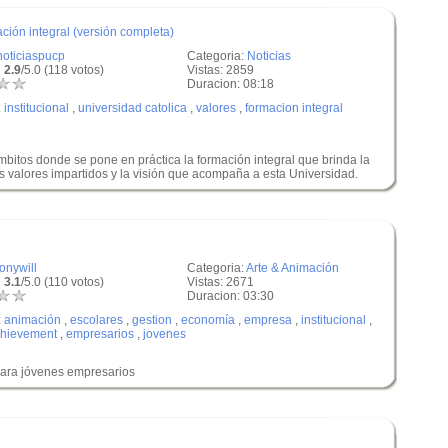
ción integral (versión completa)
noticiaspucp
Categoria:
Noticias
 2.9
/5.0 (118 votos)
Vistas: 2859
Duracion: 08:18
:
institucional
,
universidad catolica
,
valores
,
formacion integral
mbitos donde se pone en práctica la formación integral que brinda la
s valores impartidos y la visión que acompaña a esta Universidad.
tonywill
Categoria:
Arte & Animación
 3.1
/5.0 (110 votos)
Vistas: 2671
Duracion: 03:30
:
animación
,
escolares
,
gestion
,
economía
,
empresa
,
institucional
,
hievement
,
empresarios
,
jovenes
para jóvenes empresarios