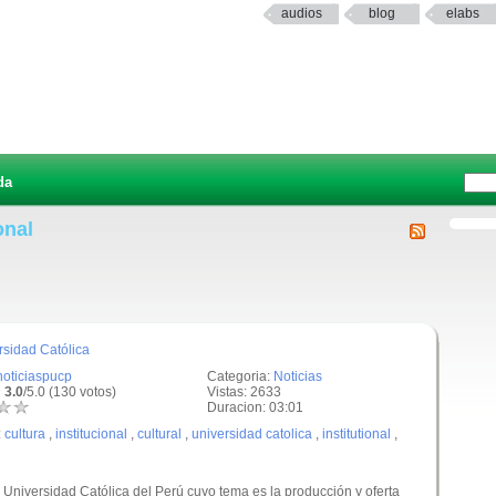
audios
blog
elabs
da
onal
rsidad Católica
noticiaspucp
Categoria:
Noticias
 3.0
/5.0 (130 votos)
Vistas: 2633
Duracion: 03:01
:
cultura
,
institucional
,
cultural
,
universidad catolica
,
institutional
,
ia Universidad Católica del Perú cuyo tema es la producción y oferta