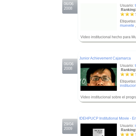
06/06
Usuario:
2008
Ranking:
Etiquetas
muevete
Video institucional hecho para M
.
.
Junior Achievement Cajamarca
06/06
Usuario:
2008
Ranking:
Etiquetas
institucio
Video institucional sobre el pro
.
.
IDEHPUCP Institutional Movie - En
29/04
Usuario:
2009
Ranking: