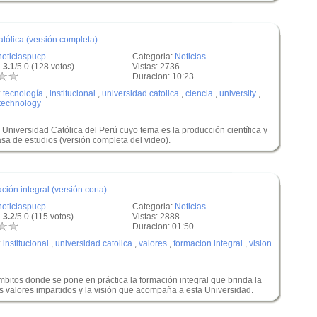
atólica (versión completa)
noticiaspucp
Categoria:
Noticias
 3.1
/5.0 (128 votos)
Vistas: 2736
Duracion: 10:23
:
tecnología
,
institucional
,
universidad catolica
,
ciencia
,
university
,
technology
ia Universidad Católica del Perú cuyo tema es la producción científica y
sa de estudios (versión completa del video).
ción integral (versión corta)
noticiaspucp
Categoria:
Noticias
 3.2
/5.0 (115 votos)
Vistas: 2888
Duracion: 01:50
:
institucional
,
universidad catolica
,
valores
,
formacion integral
,
vision
mbitos donde se pone en práctica la formación integral que brinda la
s valores impartidos y la visión que acompaña a esta Universidad.