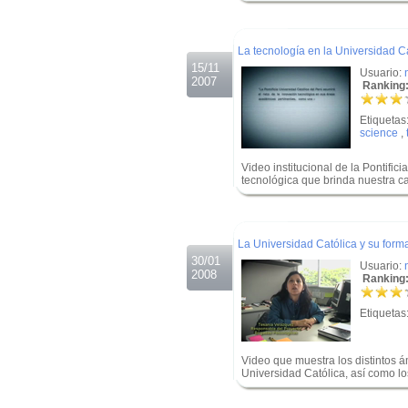
.
.
La tecnología en la Universidad C
15/11
Usuario:
2007
Ranking:
Etiquetas
science
,
Video institucional de la Pontific
tecnológica que brinda nuestra ca
.
.
La Universidad Católica y su forma
30/01
Usuario:
2008
Ranking:
Etiquetas
Video que muestra los distintos á
Universidad Católica, así como lo
.