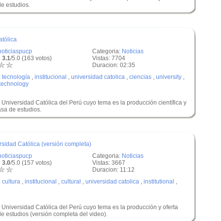
de estudios.
atólica
noticiaspucp
Categoria:
Noticias
 3.1
/5.0 (163 votos)
Vistas: 7704
Duracion: 02:35
:
tecnología
,
institucional
,
universidad catolica
,
ciencias
,
university
,
technology
ia Universidad Católica del Perú cuyo tema es la producción científica y
asa de estudios.
rsidad Católica (versión completa)
noticiaspucp
Categoria:
Noticias
 3.0
/5.0 (157 votos)
Vistas: 3667
Duracion: 11:12
:
cultura
,
institucional
,
cultural
,
universidad catolica
,
institutional
,
ia Universidad Católica del Perú cuyo tema es la producción y oferta
de estudios (versión completa del video).