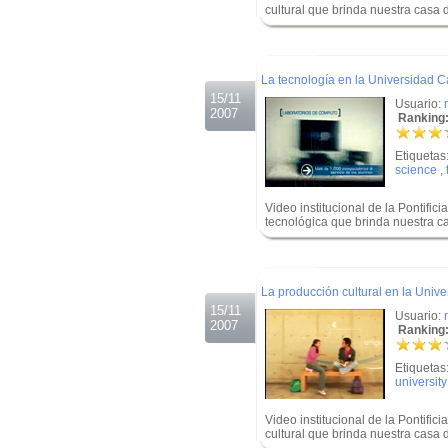
cultural que brinda nuestra casa 
.
.
La tecnología en la Universidad C
15/11
Usuario:
2007
Ranking:
Etiquetas
science
,
Video institucional de la Pontific
tecnológica que brinda nuestra c
.
.
La producción cultural en la Unive
15/11
Usuario:
2007
Ranking:
Etiquetas
university
Video institucional de la Pontific
cultural que brinda nuestra casa 