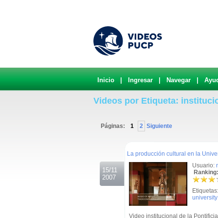
Inicio
|
Ingresar
|
Navegar
|
Ayu
Videos por Etiqueta: instituci
Páginas:
1
2
Siguiente
.
La producción cultural en la Unive
Usuario:
15/11
Ranking:
2007
Etiquetas
university
Video institucional de la Pontific