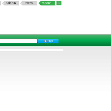
paideia
textos
videos