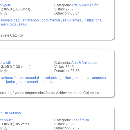
tonywill
Categoria:
Arte & Animación
 2.9
/5.0 (115 votos)
Vistas: 2757
Duracion: 03:04
:
universidad
,
animación
,
documental
,
estudiantes
,
institucional
,
,
ejercicios
,
salud
uévete Católica
tonywill
Categoria:
Arte & Animación
 3.1
/5.0 (130 votos)
Vistas: 3640
Duracion: 05:55
:
animación
,
documental
,
escolares
,
gestion
,
economía
,
empresa
,
nal
,
junior
,
achievement
,
empresarios
grama de jóvenes empresarios Junior Achievement, en Cajamarca
glish Version
idehpucp
Categoria:
Académica
 3.0
/5.0 (105 votos)
Vistas: 2383
Duracion: 07:57