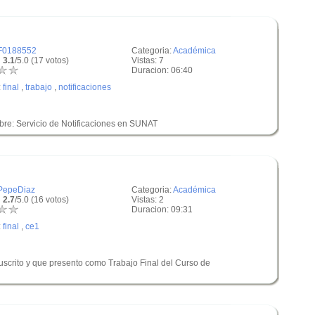
F0188552
Categoria:
Académica
 3.1
/5.0 (17 votos)
Vistas: 7
Duracion: 06:40
:
final
,
trabajo
,
notificaciones
ibre: Servicio de Notificaciones en SUNAT
PepeDiaz
Categoria:
Académica
 2.7
/5.0 (16 votos)
Vistas: 2
Duracion: 09:31
:
final
,
ce1
uscrito y que presento como Trabajo Final del Curso de