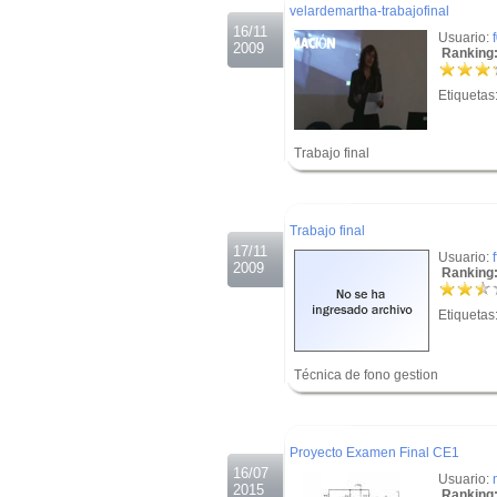
velardemartha-trabajofinal
16/11
Usuario:
2009
Ranking:
Etiquetas
Trabajo final
.
.
Trabajo final
17/11
Usuario:
2009
Ranking:
Etiquetas
Técnica de fono gestion
.
.
Proyecto Examen Final CE1
16/07
Usuario:
2015
Ranking: