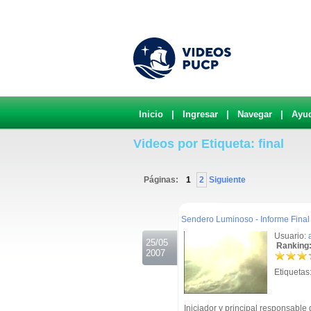
Inicio
|
Ingresar
|
Navegar
|
Ayu
Videos por Etiqueta: final
Páginas:
1
2
Siguiente
.
Sendero Luminoso - Informe Fina
Usuario:
25/05
Ranking:
2007
Etiquetas
Iniciador y principal responsable 