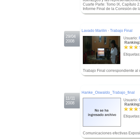
liderazgos y las representaciones
Cuarte Parte: Tomo IX, Capítulo 2
Informe Final de la Comisión de l
.
.
Lavado Marilin - Trabajo Final
29/04
Usuario:
2008
Ranking:
Etiquetas
Trabajo Final correspondiente al
.
.
Hanke_Oswaldo_Trabajo_final
11/11
Usuario:
2008
Ranking:
Etiquetas
Comunicaciones efectivas Exposic
.