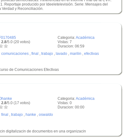
 políticas democráticas. Referencias en el Informe Final de la CVR:
.1. Reportaje producido por Ideeletelevisión. Serie: Mensajes del
a Verdad y Reconciliación.
F0170485
Categoria:
Académica
 2.8
/5.0 (20 votos)
Vistas: 7
Duracion: 06:59
:
comunicaciones
,
final
,
trabajo
,
lavado
,
marilin
,
efectivas
 curso de Comunicaciones Efectivas
Ohanke
Categoria:
Académica
 2.8
/5.0 (17 votos)
Vistas: 0
Duracion: 00:00
:
final
,
trabajo
,
hanke
,
oswaldo
in digitalizacin de documentos en una organizacin