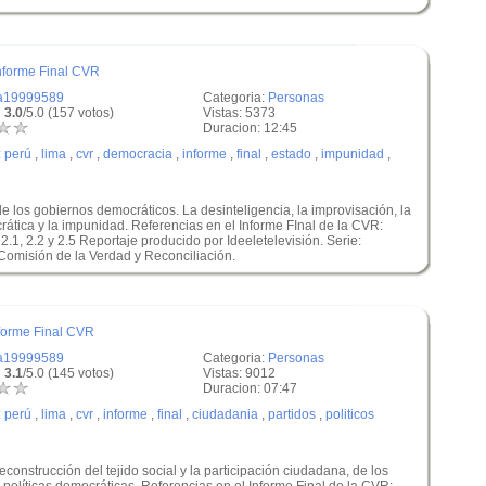
nforme Final CVR
a19999589
Categoria:
Personas
 3.0
/5.0 (157 votos)
Vistas: 5373
Duracion: 12:45
:
perú
,
lima
,
cvr
,
democracia
,
informe
,
final
,
estado
,
impunidad
,
e los gobiernos democráticos. La desinteligencia, la improvisación, la
ática y la impunidad. Referencias en el Informe FInal de la CVR:
 2.1, 2.2 y 2.5 Reportaje producido por Ideeletelevisión. Serie:
 Comisión de la Verdad y Reconciliación.
nforme Final CVR
a19999589
Categoria:
Personas
 3.1
/5.0 (145 votos)
Vistas: 9012
Duracion: 07:47
:
perú
,
lima
,
cvr
,
informe
,
final
,
ciudadania
,
partidos
,
politicos
construcción del tejido social y la participación ciudadana, de los