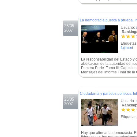
.
.
La democracia puesta a prueba. I
25/05
Usuario:
2007
Ranking:
Etiquetas
fujimori
La responsabilidad del Estado y d
abdicación de la autoridad democr
Primera Parte: Tomo III, Capítulos
Mensajes del Informe Final de la
.
.
Ciudadanía y partidos políticos. I
25/05
Usuario:
2007
Ranking:
Etiquetas
Hay que afirmar la democracia. Re