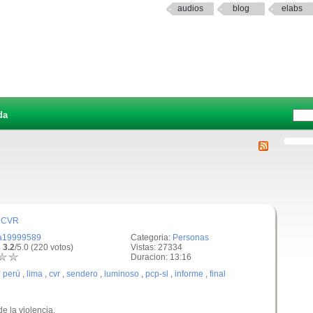
audios
blog
elabs
da
l CVR
a19999589
Categoria:
Personas
 3.2
/5.0 (220 votos)
Vistas: 27334
Duracion: 13:16
:
perú
,
lima
,
cvr
,
sendero
,
luminoso
,
pcp-sl
,
informe
,
final
de la violencia.