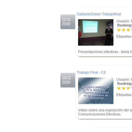
.
GallardoDober-Trabajofinal
11/11
Usuario:
2008
Ranking:
Etiquetas
Presentaciones efectivas - tema l
.
.
Trabajo Final - CE
16/11
Usuario:
2009
Ranking:
Etiquetas
Video sobre una exposición del s
Comunicaciones Efectivas.
.
.