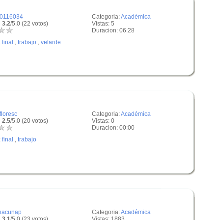
f0116034
Categoria:
Académica
 3.2
/5.0 (22 votos)
Vistas: 5
Duracion: 06:28
:
final
,
trabajo
,
velarde
ffloresc
Categoria:
Académica
 2.5
/5.0 (20 votos)
Vistas: 0
Duracion: 00:00
:
final
,
trabajo
nacunap
Categoria:
Académica
 3.1
/5.0 (23 votos)
Vistas: 1883