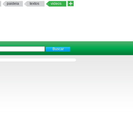
paideia
textos
videos