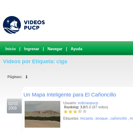
Inicio
|
Ingresar
|
Navegar
|
Ayuda
Videos por Etiqueta: ciga
Páginas:
1
.
Un Mapa Inteligente para El Cañoncillo
Usuario:
noticiaspucp
02/10
Ranking: 3.0
/5.0 (97 votos)
2009
Etiquetas:
micaela
,
bosque
,
cañoncillo
,
m