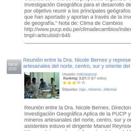
Investigación Geográfica para el desarrollo del
por objetivo reunir a los principales geógrafo
que han aportado y aportan a través de la inve
de geografía." Nota de: Clima de Cambios
http://www.pucp.edu.pe/climadecambios/inde
tmpl=articuloid=645
.
.
Reunión entre la Dra. Nicole Bernex y represe
09/04
artesanales del norte, centro, sur y oriente del
2010
Usuario:
noticiaspucp
Ranking: 3.2
/5.0 (67 votos)
Etiquetas:
ciga
,
mineros
,
informal
Reunión entre la Dra. Nicole Bernex, Director
Investigación Geográfica Aplica de la PUCP y
mineros artesanales del norte, centro, sur y or
asistentes estuvo el dirigente Manuel Reynoso