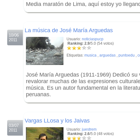
Media maratón de Lima, aquí estoy yo llegand
.
.
La música de José María Arguedas
10/06
Usuario:
noticiaspucp
2011
Ranking: 2.9
/5.0 (54 votos)
Etiquetas:
musica
,
arguedas
,
puntoedu
,
c
José María Arguedas (1911-1969) Dedicó su v
revalorar muchas de las expresiones culturales
música. Es un autor fundamental en la literatu
peruanas.
.
.
Vargas LLosa y los Jaivas
03/07
Usuario:
juestrem
2011
Ranking: 2.6
/5.0 (48 votos)