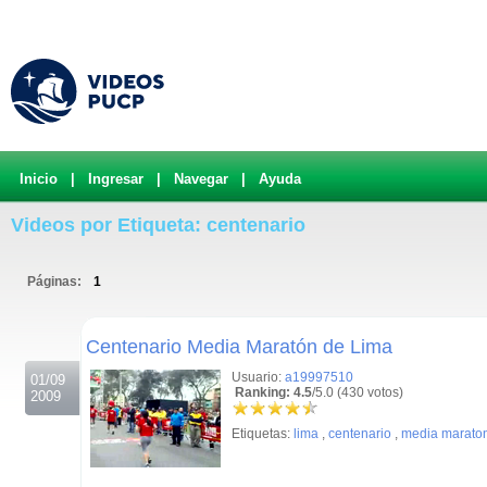
Inicio
|
Ingresar
|
Navegar
|
Ayuda
Videos por Etiqueta: centenario
Páginas:
1
.
Centenario Media Maratón de Lima
Usuario:
a19997510
01/09
Ranking: 4.5
/5.0 (430 votos)
2009
Etiquetas:
lima
,
centenario
,
media marato