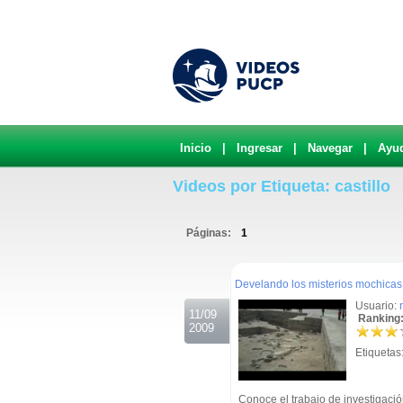
Inicio
|
Ingresar
|
Navegar
|
Ayu
Videos por Etiqueta: castillo
Páginas:
1
.
Develando los misterios mochicas
Usuario:
11/09
Ranking:
2009
Etiquetas
Conoce el trabajo de investigació