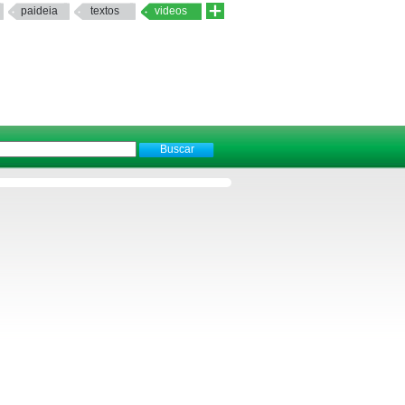
paideia
textos
videos