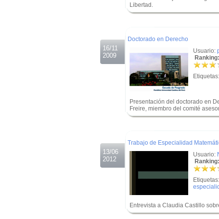
Libertad.
.
.
Doctorado en Derecho
16/11
Usuario:
2009
Ranking:
Etiquetas
Presentación del doctorado en Der
Freire, miembro del comité aseso
.
.
Trabajo de Especialidad Matemáti
13/06
Usuario:
2012
Ranking:
Etiquetas
especiali
Entrevista a Claudia Castillo sob
.