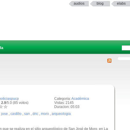
audios
blog
elabs
da
noticiaspucp
Categoria:
Académica
 2.9
/5.0 (85 votos)
Vistas: 2145
Duracion: 05:03
:
jose
,
castillo
,
san
,
dric
,
moro
,
arqueologia
n que se realiza en el sitio arqueológico de San José de Moro, en La