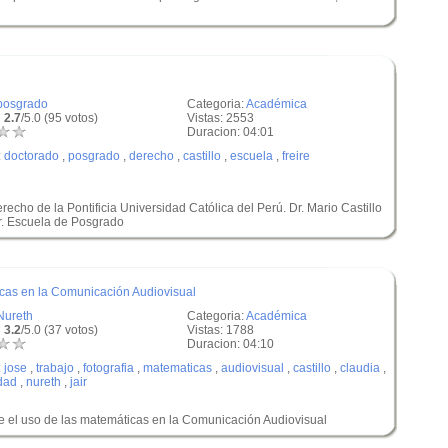
posgrado
Categoria:
Académica
 2.7
/5.0 (95 votos)
Vistas: 2553
Duracion: 04:01
:
doctorado
,
posgrado
,
derecho
,
castillo
,
escuela
,
freire
echo de la Pontificia Universidad Católica del Perú. Dr. Mario Castillo
r. Escuela de Posgrado
cas en la Comunicación Audiovisual
Nureth
Categoria:
Académica
 3.2
/5.0 (37 votos)
Vistas: 1788
Duracion: 04:10
:
jose
,
trabajo
,
fotografia
,
matematicas
,
audiovisual
,
castillo
,
claudia
,
dad
,
nureth
,
jair
re el uso de las matemáticas en la Comunicación Audiovisual