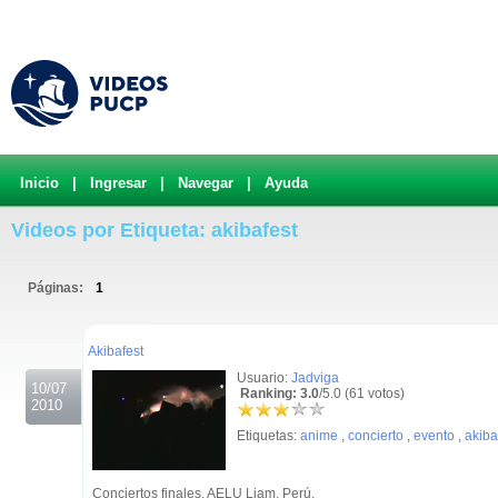
Inicio
|
Ingresar
|
Navegar
|
Ayuda
Videos por Etiqueta: akibafest
Páginas:
1
.
Akibafest
Usuario:
Jadviga
10/07
Ranking: 3.0
/5.0 (61 votos)
2010
Etiquetas:
anime
,
concierto
,
evento
,
akiba
Conciertos finales. AELU Liam, Perú.