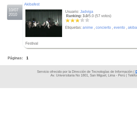
Akibafest
10/07
Usuario:
Jadviga
2010
Ranking: 3.0
/5.0 (57 votos)
Etiquetas:
anime
,
concierto
,
evento
,
akiba
Festival
.
Páginas:
1
Servicio ofrecido por la Dirección de Tecnologías de Información (
Av. Universitaria No 1801, San Miguel, Lima - Perú | Teléf