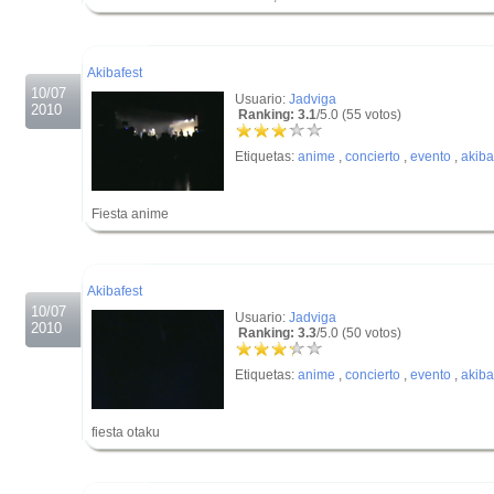
.
.
Akibafest
10/07
Usuario:
Jadviga
2010
Ranking: 3.1
/5.0 (55 votos)
Etiquetas:
anime
,
concierto
,
evento
,
akiba
Fiesta anime
.
.
Akibafest
10/07
Usuario:
Jadviga
2010
Ranking: 3.3
/5.0 (50 votos)
Etiquetas:
anime
,
concierto
,
evento
,
akiba
fiesta otaku
.
.