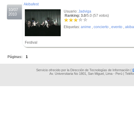
Akibafest
10/07
Usuario:
Jadviga
2010
Ranking: 3.0
/5.0 (57 votos)
Etiquetas:
anime
,
concierto
,
evento
,
akiba
Festival
.
Páginas:
1
Servicio ofrecido por la Dirección de Tecnologías de Información (
Av. Universitaria No 1801, San Miguel, Lima - Perú | Teléf