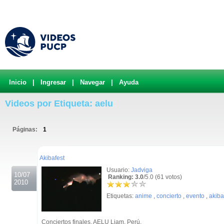
Inicio
|
Ingresar
|
Navegar
|
Ayuda
Videos por Etiqueta: aelu
Páginas:
1
.
Akibafest
Usuario:
Jadviga
10/07
Ranking: 3.0
/5.0 (61 votos)
2010
Etiquetas:
anime
,
concierto
,
evento
,
akiba
Conciertos finales. AELU Liam, Perú.