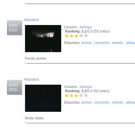
.
.
Akibafest
10/07
Usuario:
Jadviga
2010
Ranking: 3.1
/5.0 (55 votos)
Etiquetas:
anime
,
concierto
,
evento
,
akiba
Fiesta anime
.
.
Akibafest
10/07
Usuario:
Jadviga
2010
Ranking: 3.3
/5.0 (50 votos)
Etiquetas:
anime
,
concierto
,
evento
,
akiba
fiesta otaku
.
.