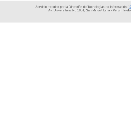
Servicio ofrecido por la Dirección de Tecnologías de Información (
Av. Universitaria No 1801, San Miguel, Lima - Perú | Teléf