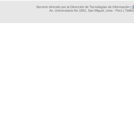
Servicio ofrecido por la Dirección de Tecnologías de Información (
Av. Universitaria No 1801, San Miguel, Lima - Perú | Teléf