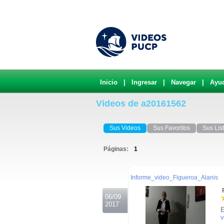
Inicio
|
Ingresar
|
Navegar
|
Ayu
Videos de a20161562
Sus Videos
Sus Favoritos
Sus Lis
Páginas:
1
.
Informe_video_Figueroa_Alanis
R
06/09
2017
E
v