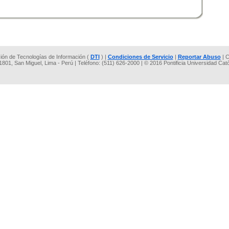
cción de Tecnologías de Información (
DTI
) |
Condiciones de Servicio
|
Reportar Abuso
| C
 1801, San Miguel, Lima - Perú | Teléfono: (511) 626-2000 | © 2016 Pontificia Universidad Cat