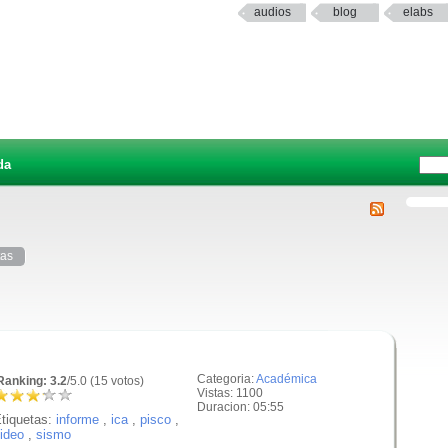
audios
blog
elabs
da
tas
Categoria:
Académica
anking: 3.2
/5.0 (15 votos)
Vistas: 1100
Duracion: 05:55
tiquetas:
informe
,
ica
,
pisco
,
ideo
,
sismo