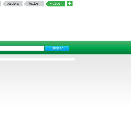
paideia
textos
videos