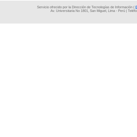
Servicio ofrecido por la Dirección de Tecnologías de Información (
Av. Universitaria No 1801, San Miguel, Lima - Perú | Teléf