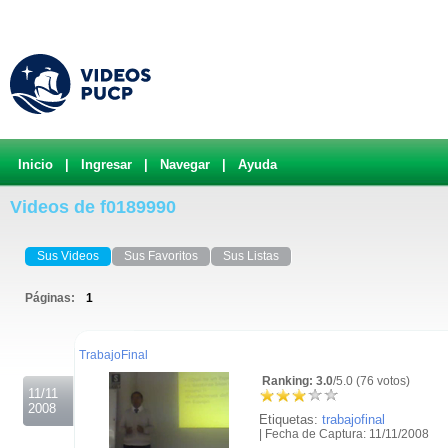
Inicio
|
Ingresar
|
Navegar
|
Ayuda
Videos de f0189990
Sus Videos
Sus Favoritos
Sus Listas
Páginas:
1
.
TrabajoFinal
Ranking: 3.0
/5.0 (76 votos)
11/11
2008
Etiquetas:
trabajofinal
| Fecha de Captura: 11/11/2008