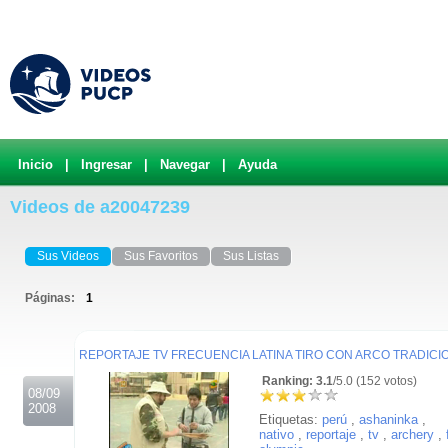
Inicio
|
Ingresar
|
Navegar
|
Ayuda
Videos de a20047239
Sus Videos
Sus Favoritos
Sus Listas
Páginas:
1
.
REPORTAJE TV FRECUENCIA LATINA TIRO CON ARCO TRADICI
Ranking: 3.1
/5.0 (152 votos)
08/09
2008
Etiquetas:
perú
,
ashaninka
,
nativo
,
reportaje
,
tv
,
archery
,