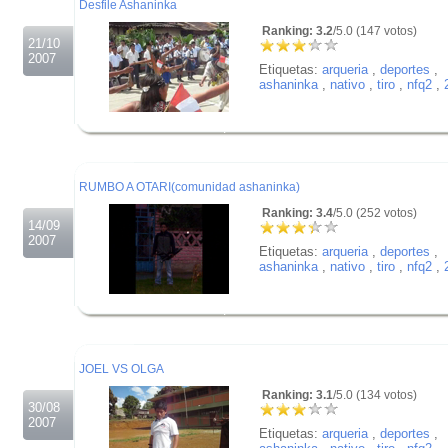
Desfile Ashaninka
Ranking: 3.2
/5.0 (147 votos)
21/10
2007
Etiquetas:
arqueria
,
deportes
,
ashaninka
,
nativo
,
tiro
,
nfq2
,
.
.
.
RUMBO A OTARI(comunidad ashaninka)
Ranking: 3.4
/5.0 (252 votos)
14/09
2007
Etiquetas:
arqueria
,
deportes
,
ashaninka
,
nativo
,
tiro
,
nfq2
,
.
.
.
JOEL VS OLGA
Ranking: 3.1
/5.0 (134 votos)
30/08
2007
Etiquetas:
arqueria
,
deportes
,