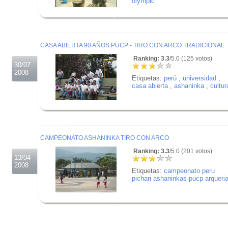
olympic
.
.
.
CASA ABIERTA 90 AÑOS PUCP - TIRO CON ARCO TRADICIONAL
Ranking: 3.3
/5.0 (125 votos)
30/07
2008
Etiquetas:
perú
,
universidad
,
casa abierta
,
ashaninka
,
cultur
.
.
.
CAMPEONATO ASHANINKA TIRO CON ARCO
Ranking: 3.3
/5.0 (201 votos)
13/04
2008
Etiquetas:
campeonato peru
pichari ashaninkas pucp arqueri
.
.
.