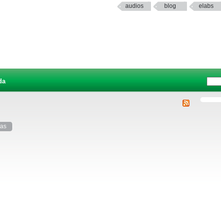
audios
blog
elabs
da
tas