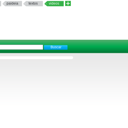
paideia
textos
videos