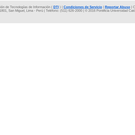
cción de Tecnologías de Información (
DTI
) |
Condiciones de Servicio
|
Reportar Abuso
| C
 1801, San Miguel, Lima - Perú | Teléfono: (511) 626-2000 | © 2016 Pontificia Universidad Cat