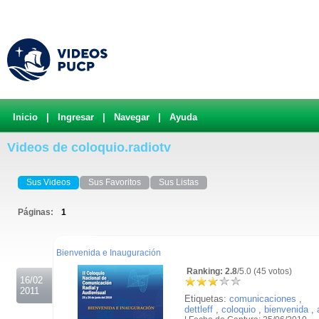
Inicio
|
Ingresar
|
Navegar
|
Ayuda
Videos de coloquio.radiotv
Sus Videos
Sus Favoritos
Sus Listas
Páginas:
1
.
Bienvenida e Inauguración
Ranking: 2.8
/5.0 (45 votos)
16/02
2011
Etiquetas:
comunicaciones
,
dettleff
,
coloquio
,
bienvenida
,