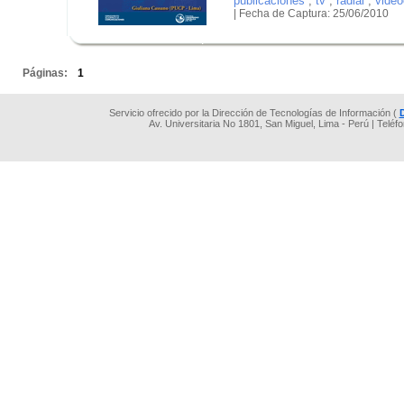
publicaciones
,
tv
,
radial
,
video
| Fecha de Captura: 25/06/2010
.
.
Páginas:
1
Servicio ofrecido por la Dirección de Tecnologías de Información (
Av. Universitaria No 1801, San Miguel, Lima - Perú | Teléf