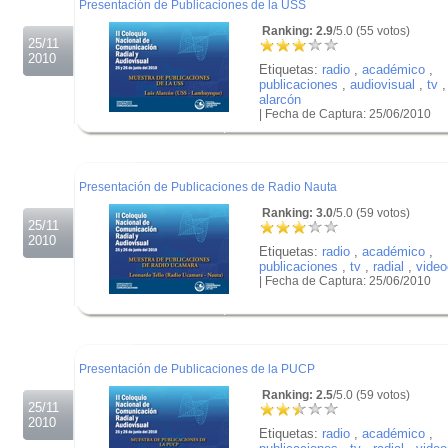
Presentación de Publicaciones de la USS
Ranking: 2.9
/5.0 (55 votos)
25/11
2010
Etiquetas:
radio
,
académico
,
publicaciones
,
audiovisual
,
tv
alarcón
| Fecha de Captura: 25/06/2010
.
.
.
Presentación de Publicaciones de Radio Nauta
Ranking: 3.0
/5.0 (59 votos)
25/11
2010
Etiquetas:
radio
,
académico
,
publicaciones
,
tv
,
radial
,
video
| Fecha de Captura: 25/06/2010
.
.
.
Presentación de Publicaciones de la PUCP
Ranking: 2.5
/5.0 (59 votos)
25/11
2010
Etiquetas:
radio
,
académico
,