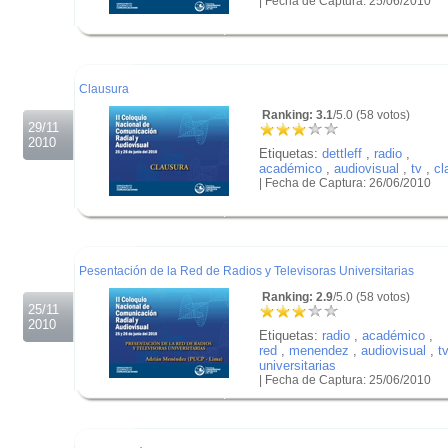
| Fecha de Captura: 25/06/2010
.
.
.
Clausura
Ranking: 3.1
/5.0 (58 votos)
29/11
2010
Etiquetas:
dettleff
,
radio
,
académico
,
audiovisual
,
tv
,
cl
| Fecha de Captura: 26/06/2010
.
.
.
Pesentación de la Red de Radios y Televisoras Universitarias
Ranking: 2.9
/5.0 (58 votos)
25/11
2010
Etiquetas:
radio
,
académico
,
red
,
menendez
,
audiovisual
,
t
universitarias
| Fecha de Captura: 25/06/2010
.
.
.