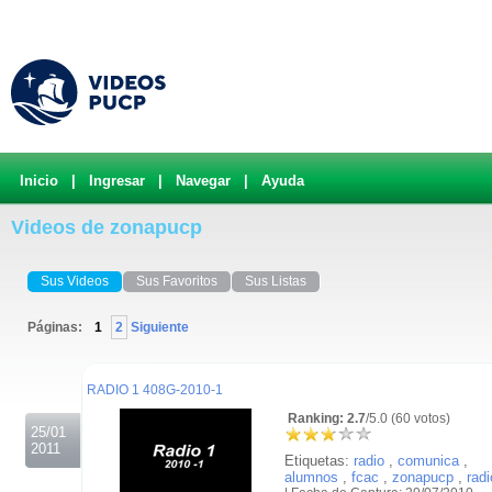
Inicio
|
Ingresar
|
Navegar
|
Ayuda
Videos de zonapucp
Sus Videos
Sus Favoritos
Sus Listas
Páginas:
1
2
Siguiente
.
RADIO 1 408G-2010-1
Ranking: 2.7
/5.0 (60 votos)
25/01
2011
Etiquetas:
radio
,
comunica
,
alumnos
,
fcac
,
zonapucp
,
rad