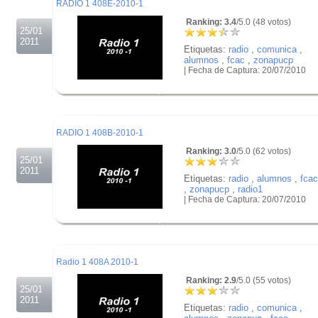
RADIO 1 408E-2010-1
Ranking: 3.4
/5.0 (48 votos)
25/01
2011
Etiquetas:
radio
,
comunica
,
alumnos
,
fcac
,
zonapucp
| Fecha de Captura: 20/07/2010
.
.
.
RADIO 1 408B-2010-1
Ranking: 3.0
/5.0 (62 votos)
25/01
2011
Etiquetas:
radio
,
alumnos
,
fcac
,
zonapucp
,
radio1
| Fecha de Captura: 20/07/2010
.
.
.
Radio 1 408A 2010-1
Ranking: 2.9
/5.0 (55 votos)
25/01
2011
Etiquetas:
radio
,
comunica
,