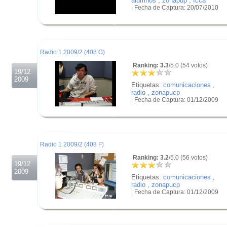
alumnos
,
zonapup
,
fcca
| Fecha de Captura: 20/07/2010
.
.
.
Radio 1 2009/2 (408 G)
Ranking: 3.3
/5.0 (54 votos)
19/12
2009
Etiquetas:
comunicaciones
,
radio
,
zonapucp
| Fecha de Captura: 01/12/2009
.
.
.
Radio 1 2009/2 (408 F)
Ranking: 3.2
/5.0 (56 votos)
19/12
2009
Etiquetas:
comunicaciones
,
radio
,
zonapucp
| Fecha de Captura: 01/12/2009
.
.
.