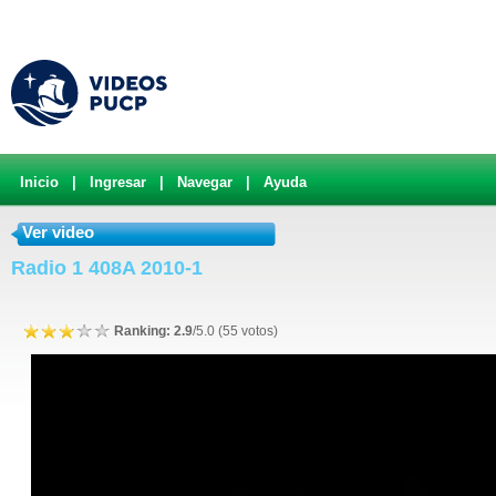
Inicio
|
Ingresar
|
Navegar
|
Ayuda
Ver video
Radio 1 408A 2010-1
Ranking: 2.9
/5.0 (55 votos)