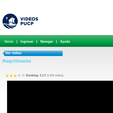
Inicio
|
Ingresar
|
Navegar
|
Ayuda
Ver video
Raqchimanta
Ranking: 3.1
/5.0 (64 votos)