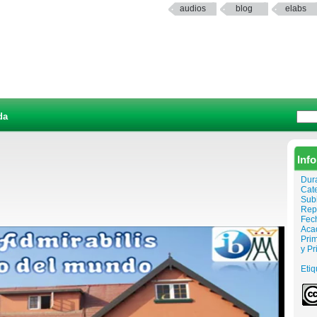
audios
blog
elabs
da
Inf
Dur
Cat
Sub
Rep
Fech
Aca
Prim
y P
Etiq