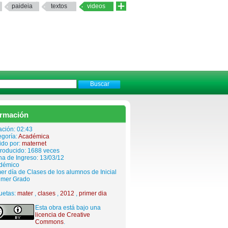
paideia
textos
videos
ormación
ación: 02:43
egoría:
Académica
ido por:
maternet
roducido: 1688 veces
a de Ingreso: 13/03/12
démico
er día de Clases de los alumnos de Inicial
rimer Grado
uetas:
mater
,
clases
,
2012
,
primer dia
Esta obra está bajo una
licencia de Creative
Commons
.