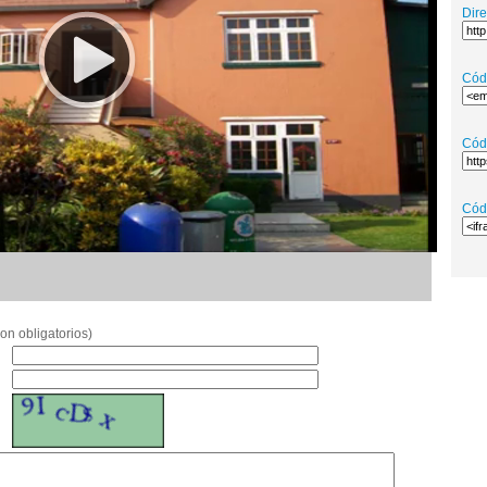
Dir
Cód
Cód
Cód
on obligatorios)