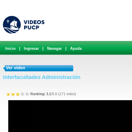
Inicio
|
Ingresar
|
Navegar
|
Ayuda
Ver video
Interfacultades Administración
Ranking: 3.1
/5.0 (171 votos)