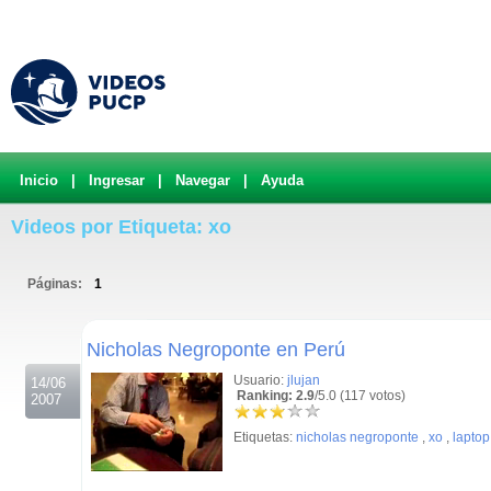
Inicio
|
Ingresar
|
Navegar
|
Ayuda
Videos por Etiqueta: xo
Páginas:
1
.
Nicholas Negroponte en Perú
Usuario:
jlujan
14/06
Ranking: 2.9
/5.0 (117 votos)
2007
Etiquetas:
nicholas negroponte
,
xo
,
laptop