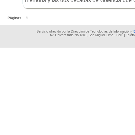
memoria y las dos décadas de violencia que v
.
Páginas:
1
Servicio ofrecido por la Dirección de Tecnologías de Información (
Av. Universitaria No 1801, San Miguel, Lima - Perú | Teléf