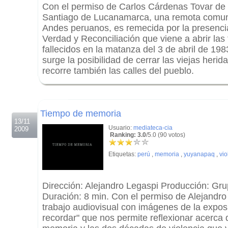
Con el permiso de Carlos Cárdenas Tovar de
Santiago de Lucanamarca, una remota comun
Andes peruanos, es remecida por la presenci
Verdad y Reconciliación que viene a abrir las
fallecidos en la matanza del 3 de abril de 19
surge la posibilidad de cerrar las viejas heri
recorre también las calles del pueblo.
.
.
Tiempo de memoria
13/11
Usuario:
mediateca-cia
2009
Ranking: 3.0
/5.0 (90 votos)
Etiquetas:
perú
,
memoria
,
yuyanapaq
,
vio
Dirección: Alejandro Legaspi Producción: Gr
Duración: 8 min. Con el permiso de Alejand
trabajo audiovisual con imágenes de la expos
recordar" que nos permite reflexionar acerca 