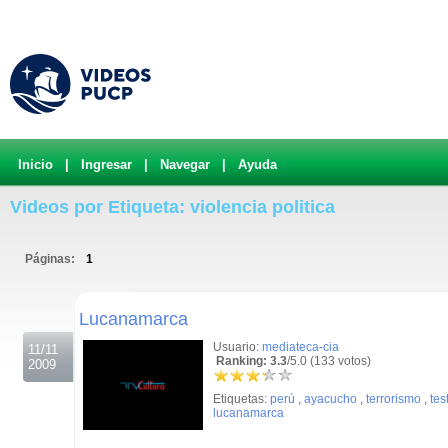
Inicio
|
Ingresar
|
Navegar
|
Ayuda
Videos por Etiqueta: violencia politica
Páginas:
1
.
Lucanamarca
Usuario:
mediateca-cia
11/11
Ranking: 3.3
/5.0 (133 votos)
2009
Etiquetas:
perú
,
ayacucho
,
terrorismo
,
tes
lucanamarca