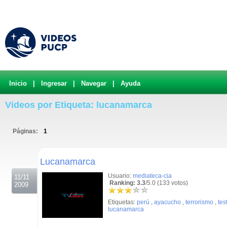
Inicio
|
Ingresar
|
Navegar
|
Ayuda
Videos por Etiqueta: lucanamarca
Páginas:
1
.
Lucanamarca
Usuario:
mediateca-cia
11/11
Ranking: 3.3
/5.0 (133 votos)
2009
Etiquetas:
perú
,
ayacucho
,
terrorismo
,
tes
lucanamarca