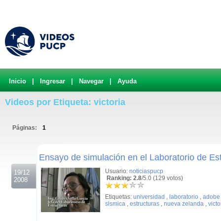
Inicio
|
Ingresar
|
Navegar
|
Ayuda
Videos por Etiqueta: victoria
Páginas:
1
.
Ensayo de simulación en el Laboratorio de Es
Usuario:
noticiaspucp
19/12
Ranking: 2.8
/5.0 (129 votos)
2008
Etiquetas:
universidad
,
laboratorio
,
adobe
sismica
,
estructuras
,
nueva zelanda
,
victo