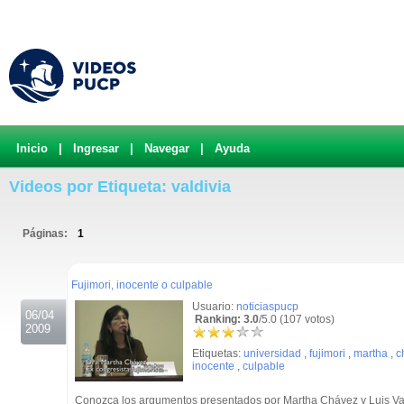
Inicio
|
Ingresar
|
Navegar
|
Ayuda
Videos por Etiqueta: valdivia
Páginas:
1
.
Fujimori, inocente o culpable
Usuario:
noticiaspucp
06/04
Ranking: 3.0
/5.0 (107 votos)
2009
Etiquetas:
universidad
,
fujimori
,
martha
,
c
inocente
,
culpable
Conozca los argumentos presentados por Martha Chávez y Luis Var