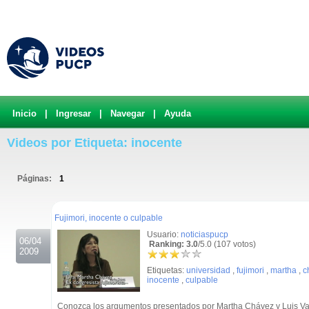
Inicio
|
Ingresar
|
Navegar
|
Ayuda
Videos por Etiqueta: inocente
Páginas:
1
.
Fujimori, inocente o culpable
Usuario:
noticiaspucp
06/04
Ranking: 3.0
/5.0 (107 votos)
2009
Etiquetas:
universidad
,
fujimori
,
martha
,
c
inocente
,
culpable
Conozca los argumentos presentados por Martha Chávez y Luis Var