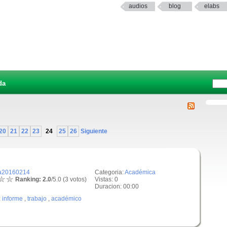
audios
blog
elabs
da
20
21
22
23
24
25
26
Siguiente
a20160214
Categoria:
Académica
Ranking: 2.0
/5.0 (3 votos)
Vistas: 0
Duracion: 00:00
:
informe
,
trabajo
,
académico