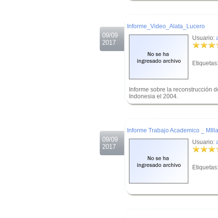
.
Informe_Video_Alata_Lucero
09/09
Usuario:
2017
Etiquetas
Informe sobre la reconstrucción d
Indonesia el 2004.
.
.
Informe Trabajo Academico _ MIll
09/09
Usuario:
2017
Etiquetas
.
.