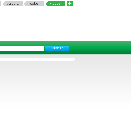
paideia
textos
videos