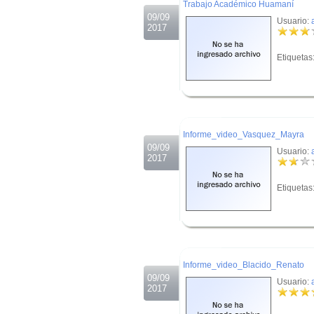
Trabajo Académico Huamaní
09/09
Usuario:
2017
Etiquetas
.
.
Informe_video_Vasquez_Mayra
09/09
Usuario:
2017
Etiquetas
.
.
Informe_video_Blacido_Renato
09/09
Usuario:
2017