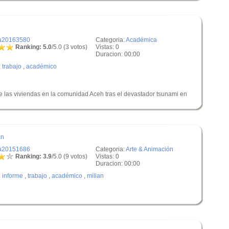
a20163580
Categoria:
Académica
Ranking: 5.0
/5.0 (3 votos)
Vistas: 0
Duracion: 00:00
:
trabajo
,
académico
e las viviendas en la comunidad Aceh tras el devastador tsunami en
an
a20151686
Categoria:
Arte & Animación
Ranking: 3.9
/5.0 (9 votos)
Vistas: 0
Duracion: 00:00
:
informe
,
trabajo
,
académico
,
millan