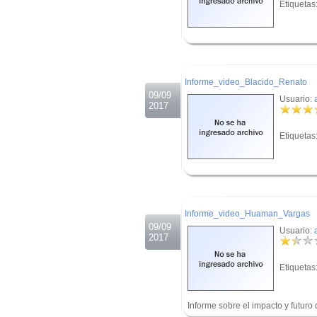
Etiquetas
.
.
Informe_video_Blacido_Renato
09/09
Usuario:
2017
Etiquetas
.
.
Informe_video_Huaman_Vargas
09/09
Usuario:
2017
Etiquetas
Informe sobre el impacto y futur
.