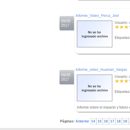
.
Informe_Video_Perca_Joel
09/09
Usuario:
2017
Etiquetas
.
.
Informe_video_Huaman_Vargas
09/09
Usuario:
2017
Etiquetas
informe sobre el impacto y futuro
.
Páginas:
Anterior
14
15
16
17
18
19