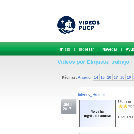
Inicio
|
Ingresar
|
Navegar
|
Ayu
Videos por Etiqueta: trabajo
Páginas:
Anterior
14
15
16
17
18
19
.
Informe_Huaman
Usuario:
09/09
2017
Etiquetas
.