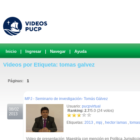
Inicio
|
Ingresar
|
Navegar
|
Ayuda
Videos por Etiqueta: tomas galvez
Páginas:
1
.
MPJ - Seminario de investigación- Tomás Gálvez
Usuario:
pucpvirtual
08/02
Ranking: 2.7
/5.0 (24 votos)
2013
Etiquetas:
2013
,
mpj
,
hector lamas
,
tomas
Video de presentación: Maestría con mención en Política Jurisdicc