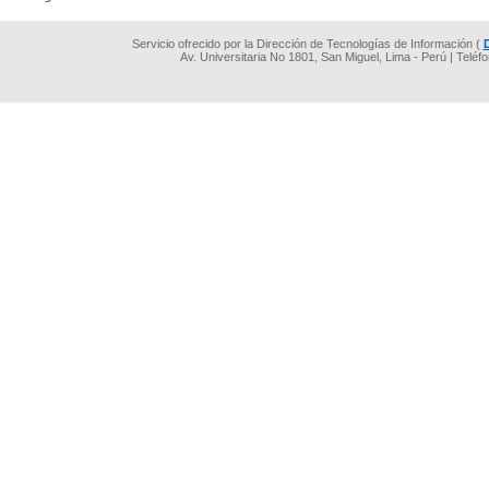
Servicio ofrecido por la Dirección de Tecnologías de Información (
Av. Universitaria No 1801, San Miguel, Lima - Perú | Teléf