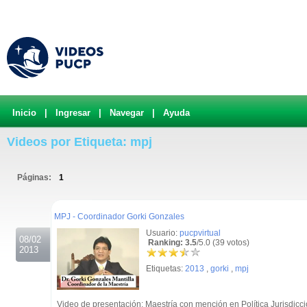
Inicio
|
Ingresar
|
Navegar
|
Ayuda
Videos por Etiqueta: mpj
Páginas:
1
.
MPJ - Coordinador Gorki Gonzales
Usuario:
pucpvirtual
08/02
Ranking: 3.5
/5.0 (39 votos)
2013
Etiquetas:
2013
,
gorki
,
mpj
Video de presentación: Maestría con mención en Política Jurisdicc