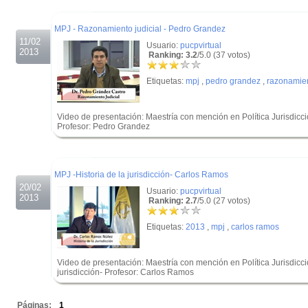
.
MPJ - Razonamiento judicial - Pedro Grandez
11/02
Usuario:
pucpvirtual
2013
Ranking: 3.2
/5.0 (37 votos)
Etiquetas:
mpj
,
pedro grandez
,
razonamie
Video de presentación: Maestría con mención en Política Jurisdicci
Profesor: Pedro Grandez
.
.
MPJ -Historia de la jurisdicción- Carlos Ramos
20/02
Usuario:
pucpvirtual
2013
Ranking: 2.7
/5.0 (27 votos)
Etiquetas:
2013
,
mpj
,
carlos ramos
Video de presentación: Maestría con mención en Política Jurisdiccio
jurisdicción- Profesor: Carlos Ramos
.
Páginas:
1