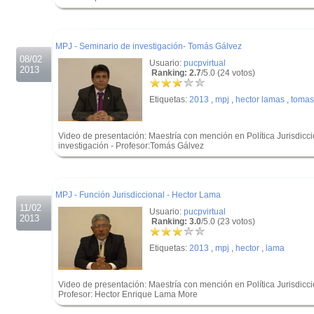
.
.
MPJ - Seminario de investigación- Tomás Gálvez
08/02
Usuario:
pucpvirtual
2013
Ranking: 2.7
/5.0 (24 votos)
Etiquetas:
2013
,
mpj
,
hector lamas
,
tomas
Video de presentación: Maestría con mención en Política Jurisdicc
investigación - Profesor:Tomás Gálvez
.
.
MPJ - Función Jurisdiccional - Hector Lama
11/02
Usuario:
pucpvirtual
2013
Ranking: 3.0
/5.0 (23 votos)
Etiquetas:
2013
,
mpj
,
hector
,
lama
Video de presentación: Maestría con mención en Política Jurisdiccio
Profesor: Hector Enrique Lama More
.