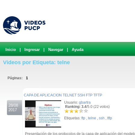
Inicio
|
Ingresar
|
Navegar
|
Ayuda
Videos por Etiqueta: telne
Páginas:
1
.
CAPA DE APLICACION TELNET SSH FTP TFTP
Usuario:
gbartra
28/08
Ranking: 3.4
/5.0 (22 votos)
2017
Etiquetas:
ftp
,
telne
,
ssh
,
tftp
Presentación de los protocolos de la capa de aplicación del modelo TC