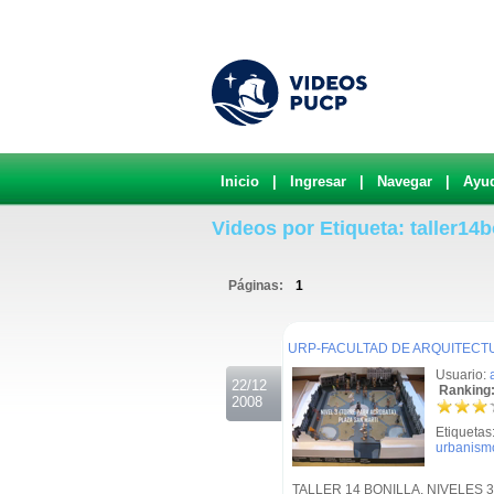
Inicio
|
Ingresar
|
Navegar
|
Ayu
Videos por Etiqueta: taller14b
Páginas:
1
.
URP-FACULTAD DE ARQUITECTU
Usuario:
22/12
Ranking:
2008
Etiquetas
urbanism
TALLER 14 BONILLA. NIVELES 3 ,