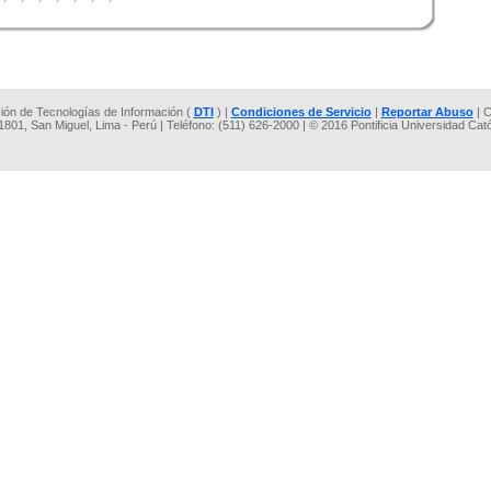
cción de Tecnologías de Información (
DTI
) |
Condiciones de Servicio
|
Reportar Abuso
| C
 1801, San Miguel, Lima - Perú | Teléfono: (511) 626-2000 | © 2016 Pontificia Universidad Cat