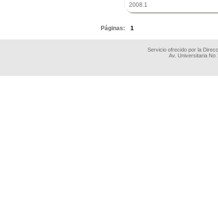
2008.1
.
Páginas:
1
Servicio ofrecido por la Dire
Av. Universitaria No