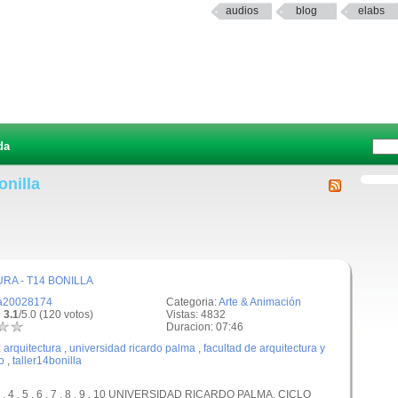
audios
blog
elabs
da
onilla
RA - T14 BONILLA
a20028174
Categoria:
Arte & Animación
 3.1
/5.0 (120 votos)
Vistas: 4832
Duracion: 07:46
:
arquitectura
,
universidad ricardo palma
,
facultad de arquitectura y
o
,
taller14bonilla
 4 , 5 , 6 , 7 , 8 , 9 , 10 UNIVERSIDAD RICARDO PALMA. CICLO