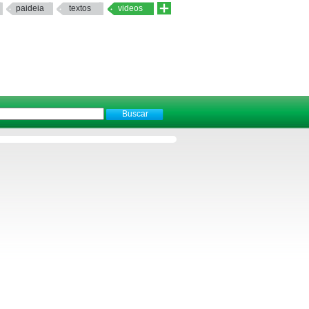
paideia
textos
videos