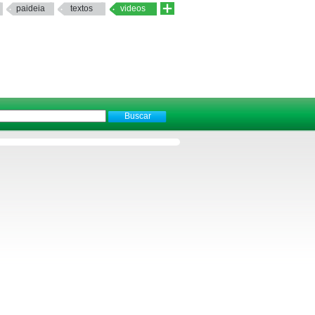
paideia
textos
videos