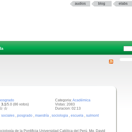
audios
blog
elabs
da
posgrado
Categoria:
Académica
 3.1
/5.0 (86 votos)
Vistas: 2083
Duracion: 02:13
:
sociales
,
posgrado
,
maestría
,
sociologia
,
escuela
,
sulmont
ciología de la Pontificia Universidad Católica del Perú. Mg. David