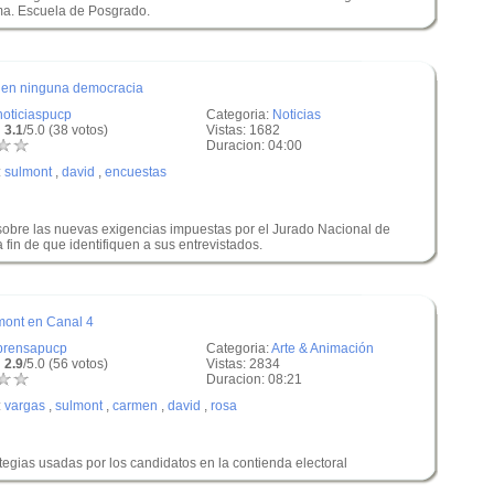
ma. Escuela de Posgrado.
e en ninguna democracia
noticiaspucp
Categoria:
Noticias
 3.1
/5.0 (38 votos)
Vistas: 1682
Duracion: 04:00
:
sulmont
,
david
,
encuestas
sobre las nuevas exigencias impuestas por el Jurado Nacional de
 fin de que identifiquen a sus entrevistados.
mont en Canal 4
prensapucp
Categoria:
Arte & Animación
 2.9
/5.0 (56 votos)
Vistas: 2834
Duracion: 08:21
:
vargas
,
sulmont
,
carmen
,
david
,
rosa
ategias usadas por los candidatos en la contienda electoral