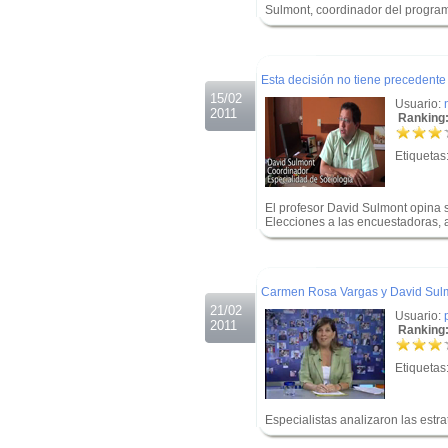
Sulmont, coordinador del progra
.
.
Esta decisión no tiene precedent
15/02
Usuario:
2011
Ranking:
Etiquetas
El profesor David Sulmont opina 
Elecciones a las encuestadoras, a
.
.
Carmen Rosa Vargas y David Sul
21/02
Usuario:
2011
Ranking:
Etiquetas
Especialistas analizaron las estr
.