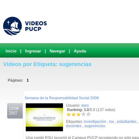
Inicio
|
Ingresar
|
Navegar
|
Ayuda
Videos por Etiqueta: sugerencias
Páginas:
1
.
Semana de la Responsabilidad Social 2006
Usuario:
dars
22/08
Ranking: 3.0
/5.0 (137 votos)
2007
Etiquetas:
investigación
,
rsu
,
estudiantes
docentes
,
sugerencias
Una combi RSU recorrió el Campus PUCP recogiendo no sólo pasaj