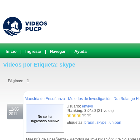
Inicio
|
Ingresar
|
Navegar
|
Ayuda
Videos por Etiqueta: skype
Páginas:
1
.
Maestría de Enseñanza - Metodos de Investigación: Dra Solange
Usuario:
envivo
12/05
Ranking: 3.0
/5.0 (21 votos)
2011
Etiquetas:
brasil
,
skype
,
uniban
Maestría de Enseñanza - Metodos de Investigación: Dra Solange