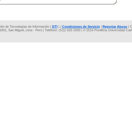
cción de Tecnologías de Información (
DTI
) |
Condiciones de Servicio
|
Reportar Abuso
| C
 1801, San Miguel, Lima - Perú | Teléfono: (511) 626-2000 | © 2016 Pontificia Universidad Cat