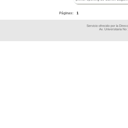
.
Páginas:
1
Servicio ofrecido por la Dire
Av. Universitaria No