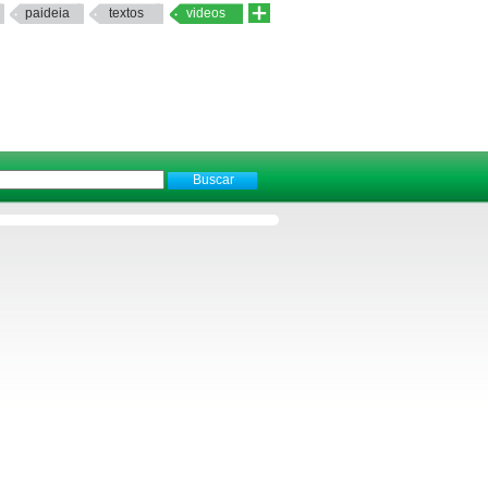
paideia
textos
videos