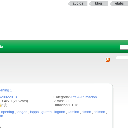
audios
blog
elabs
da
ening 1
a20022013
Categoria:
Arte & Animación
 3.4
/5.0 (21 votos)
Vistas: 300
Duracion: 01:18
:
opening
,
tengen
,
toppa
,
gurren
,
lagann
,
kamina
,
simon
,
shimon
,
tan
n