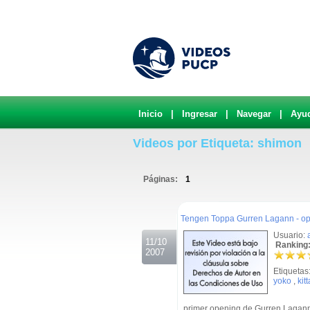
Inicio
|
Ingresar
|
Navegar
|
Ayu
Videos por Etiqueta: shimon
Páginas:
1
.
Tengen Toppa Gurren Lagann - op
Usuario:
11/10
Ranking:
2007
Etiquetas
yoko
,
kit
primer opening de Gurren Lagan