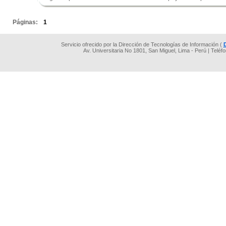
.
Páginas:
1
Servicio ofrecido por la Dirección de Tecnologías de Información (
Av. Universitaria No 1801, San Miguel, Lima - Perú | Teléf