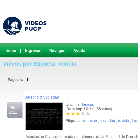
Inicio
|
Ingresar
|
Navegar
|
Ayuda
Videos por Etiqueta: revista
Páginas:
1
.
Derecho & Sociedad
Usuario:
derysoc
26/03
Ranking: 3.0
/5.0 (55 votos)
2011
Etiquetas:
derecho
,
sociedad
,
revista
,
fac
Asociación Civil conformada por alumnos de la Facultad de Derec