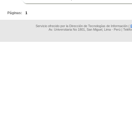
.
Páginas:
1
Servicio ofrecido por la Dirección de Tecnologías de Información (
Av. Universitaria No 1801, San Miguel, Lima - Perú | Teléf