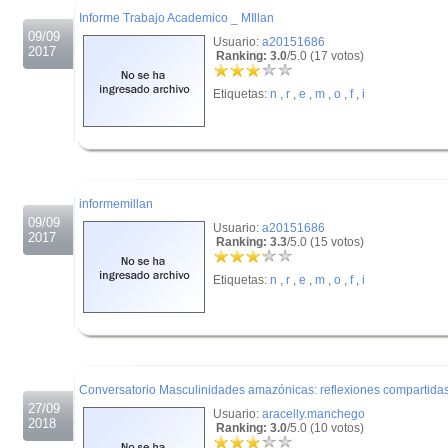
Informe Trabajo Academico _ MIllan
09/09
Usuario:
a20151686
2017
Ranking: 3.0
/5.0 (17 votos)
Etiquetas:
n
,
r
,
e
,
m
,
o
,
f
,
i
.
.
informemillan
09/09
Usuario:
a20151686
2017
Ranking: 3.3
/5.0 (15 votos)
Etiquetas:
n
,
r
,
e
,
m
,
o
,
f
,
i
.
.
Conversatorio Masculinidades amazónicas: reflexiones compartida
27/09
Usuario:
aracelly.manchego
2018
Ranking: 3.0
/5.0 (10 votos)