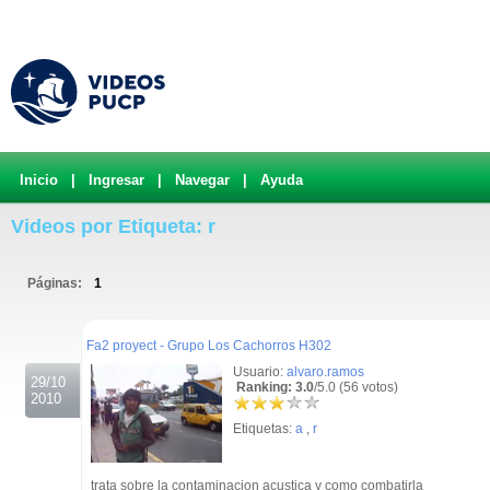
Inicio
|
Ingresar
|
Navegar
|
Ayuda
Videos por Etiqueta: r
Páginas:
1
.
Fa2 proyect - Grupo Los Cachorros H302
Usuario:
alvaro.ramos
29/10
Ranking: 3.0
/5.0 (56 votos)
2010
Etiquetas:
a
,
r
trata sobre la contaminacion acustica y como combatirla