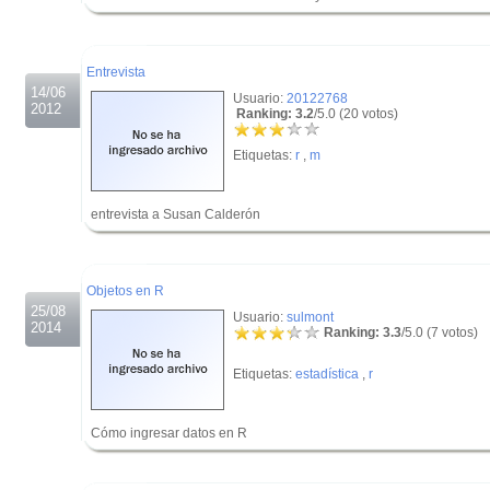
.
.
Entrevista
14/06
Usuario:
20122768
2012
Ranking: 3.2
/5.0 (20 votos)
Etiquetas:
r
,
m
entrevista a Susan Calderón
.
.
Objetos en R
25/08
Usuario:
sulmont
2014
Ranking: 3.3
/5.0 (7 votos)
Etiquetas:
estadística
,
r
Cómo ingresar datos en R
.
.