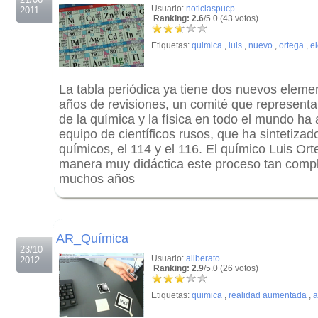
Usuario:
noticiaspucp
2011
Ranking: 2.6
/5.0 (43 votos)
Etiquetas:
quimica
,
luis
,
nuevo
,
ortega
,
e
La tabla periódica ya tiene dos nuevos eleme
años de revisiones, un comité que representa
de la química y la física en todo el mundo ha
equipo de científicos rusos, que ha sintetiz
químicos, el 114 y el 116. El químico Luis Or
manera muy didáctica este proceso tan comp
muchos años
.
.
AR_Química
23/10
Usuario:
aliberato
2012
Ranking: 2.9
/5.0 (26 votos)
Etiquetas:
quimica
,
realidad aumentada
,
a