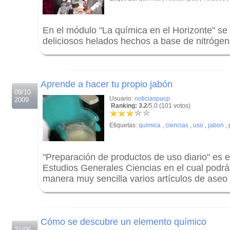
En el módulo "La química en el Horizonte" se
deliciosos helados hechos a base de nitrógeno
.
.
Aprende a hacer tu propio jabón
09/10
Usuario:
noticiaspucp
2009
Ranking: 3.2
/5.0 (101 votos)
Etiquetas:
quimica
,
ciencias
,
uso
,
jabon
,
"Preparación de productos de uso diario" es e
Estudios Generales Ciencias en el cual podrá
manera muy sencilla varios artículos de aseo
.
.
Cómo se descubre un elemento químico
21/06