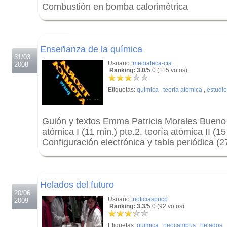
Combustión en bomba calorimétrica
.
.
Enseñanza de la química
31/03
Usuario:
mediateca-cia
2008
Ranking: 3.0
/5.0 (115 votos)
Etiquetas:
quimica
,
teoría atómica
,
estudi
Guión y textos Emma Patricia Morales Bueno C
atómica I (11 min.) pte.2. teoría atómica II (15
Configuración electrónica y tabla periódica (2
.
.
Helados del futuro
20/06
Usuario:
noticiaspucp
2009
Ranking: 3.3
/5.0 (92 votos)
Etiquetas:
quimica
,
neocampus
,
helados
,