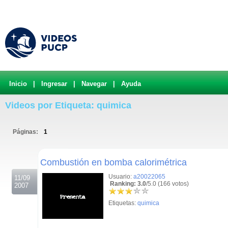
Inicio
|
Ingresar
|
Navegar
|
Ayuda
Videos por Etiqueta: quimica
Páginas:
1
.
Combustión en bomba calorimétrica
Usuario:
a20022065
11/09
Ranking: 3.0
/5.0 (166 votos)
2007
Etiquetas:
quimica