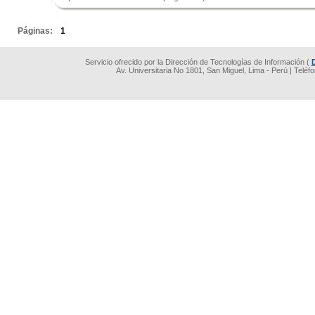
.
Páginas:
1
Servicio ofrecido por la Dirección de Tecnologías de Información (
Av. Universitaria No 1801, San Miguel, Lima - Perú | Teléf