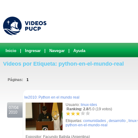
Inicio
|
Ingresar
|
Navegar
|
Ayuda
Videos por Etiqueta: python-en-el-mundo-real
Páginas:
1
.
lw2010: Python en el mundo real
Usuario:
linux-ides
07/04
Ranking: 2.8
/5.0 (19 votos)
2010
Etiquetas:
comunidades
,
desarrollo
,
linux
python-en-el-mundo-real
Expositor: Facundo Batista (Argentina)