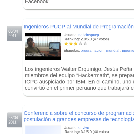
Facebook
.
.
Ingenieros PUCP al Mundial de Programación
05/04
Usuario:
noticiaspucp
2011
Ranking: 2.8
/5.0 (47 votos)
Etiquetas:
programacion
,
mundial
,
ingeni
Los ingenieros Walter Erquínigo, Jesús Peña 
miembros del equipo "Hackermath", se prepa
ICPC auspiciado por IBM. En el camino, uno 
convirtió en el primer peruano que trabajará
.
.
Conferencia sobre el concurso de programaci
25/04
postulación a grandes empresas de tecnologí
2011
Usuario:
envivo
Ranking: 3.1
/5.0 (40 votos)