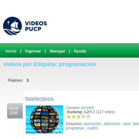
Inicio
|
Ingresar
|
Navegar
|
Ayuda
Videos por Etiqueta: programacion
Páginas:
1
.
Telefectivos
Usuario:
tonywill
06/06
Ranking: 3.2
/5.0 (117 votos)
2008
Etiquetas:
animación
,
televisión
,
spot
,
tel
programas
,
cuatro