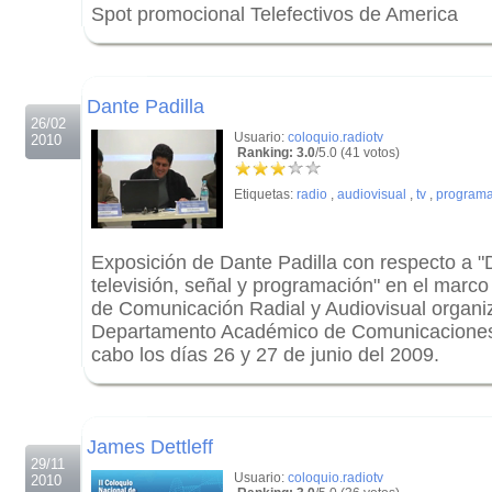
Spot promocional Telefectivos de America
.
.
Dante Padilla
26/02
Usuario:
coloquio.radiotv
2010
Ranking: 3.0
/5.0 (41 votos)
Etiquetas:
radio
,
audiovisual
,
tv
,
programa
Exposición de Dante Padilla con respecto a "
televisión, señal y programación" en el marco
de Comunicación Radial y Audiovisual organi
Departamento Académico de Comunicaciones. 
cabo los días 26 y 27 de junio del 2009.
.
.
James Dettleff
29/11
Usuario:
coloquio.radiotv
2010