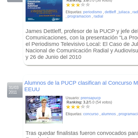
Ranking: 3.0
/5.0 (36 votos)
Etiquetas:
periodismo
,
dettleff
,
juliaca
,
rad
,
programacion
,
radial
James Dettleff, profesor de la PUCP y jefe d
Comunicaciones, con la presentación "La Pro
el Periodismo Televisivo Local: El Caso de Jul
Nacional de Comunicación Radial y Audiovisua
y 26 de Junio del 2010
.
.
Alumnos de la PUCP clasifican al Concurso 
31/03
EEUU
2011
Usuario:
prensapucp
Ranking: 3.2
/5.0 (54 votos)
Etiquetas:
concurso
,
alumnos
,
programac
Tras quedar finalistas fueron convocados par