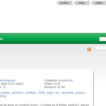
audios
blog
elabs
da
noticiaspucp
Categoria:
Académica
 3.1
/5.0 (72 votos)
Vistas: 2126
Duracion: 02:48
:
justicia
,
alumnos
,
conflicto
,
2009
,
legal
,
iop
,
encuesta
,
publica
,
dicial
so de tener un conflicto legal?, ¿Confías en el Poder Judicial?, fueron