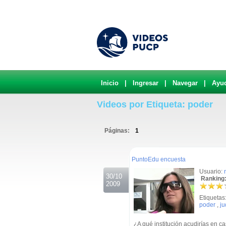
Inicio
|
Ingresar
|
Navegar
|
Ayu
Videos por Etiqueta: poder
Páginas:
1
.
PuntoEdu encuesta
Usuario:
30/10
Ranking:
2009
Etiquetas
poder
,
ju
¿A qué institución acudirías en ca