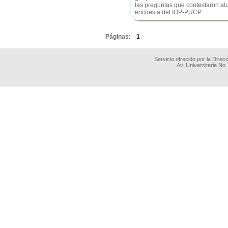
las preguntas que contestaron alu
encuesta del IOP-PUCP.
.
Páginas:
1
Servicio ofrecido por la Dire
Av. Universitaria No