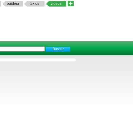
paideia
textos
videos