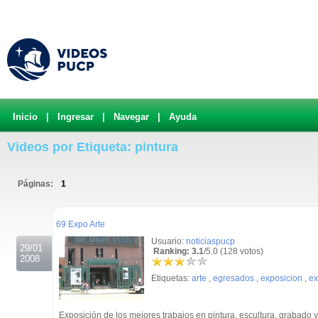
Inicio
|
Ingresar
|
Navegar
|
Ayuda
Videos por Etiqueta: pintura
Páginas:
1
.
69 Expo Arte
Usuario:
noticiaspucp
29/01
Ranking: 3.1
/5.0 (128 votos)
2008
Etiquetas:
arte
,
egresados
,
exposicion
,
ex
Exposición de los mejores trabajos en pintura, escultura, grabado 