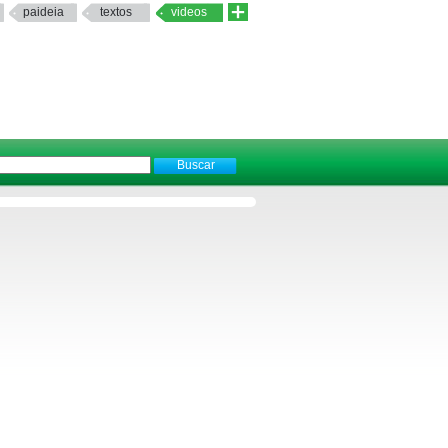
paideia
textos
videos