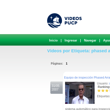
Inicio
|
Ingresar
|
Navegar
|
Ayu
Videos por Etiqueta: phased 
Páginas:
1
.
Equipo de inspección Phased Arr
Usuario:
31/05
Ranking:
2007
Etiquetas
sistema automático para inspecci