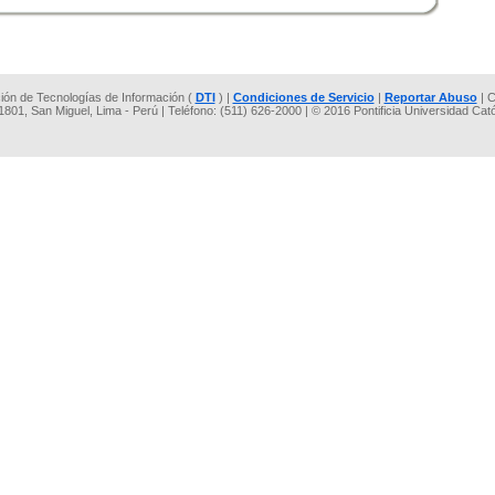
cción de Tecnologías de Información (
DTI
) |
Condiciones de Servicio
|
Reportar Abuso
| C
 1801, San Miguel, Lima - Perú | Teléfono: (511) 626-2000 | © 2016 Pontificia Universidad Cat