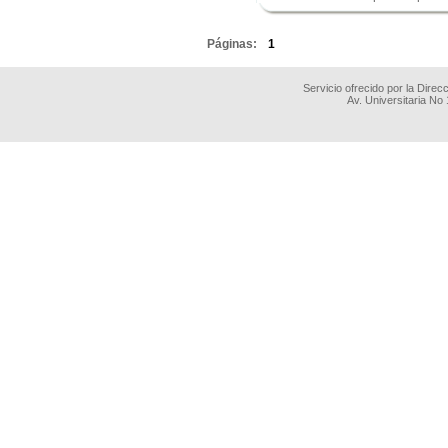
.
Páginas:
1
Servicio ofrecido por la Dire
Av. Universitaria No