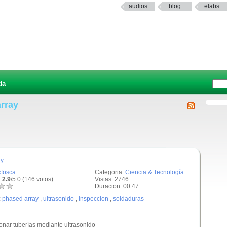
audios
blog
elabs
da
array
ay
cfosca
Categoria:
Ciencia & Tecnología
 2.9
/5.0 (146 votos)
Vistas: 2746
Duracion: 00:47
:
phased array
,
ultrasonido
,
inspeccion
,
soldaduras
onar tuberías mediante ultrasonido