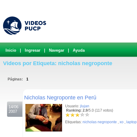
Inicio
|
Ingresar
|
Navegar
|
Ayuda
Videos por Etiqueta: nicholas negroponte
Páginas:
1
.
Nicholas Negroponte en Perú
Usuario:
jlujan
14/06
Ranking: 2.9
/5.0 (117 votos)
2007
Etiquetas:
nicholas negroponte
,
xo
,
laptop