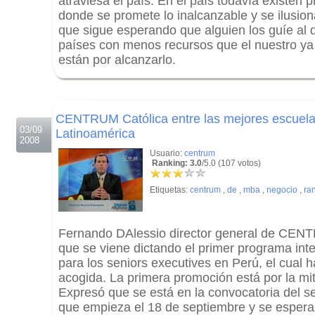
atraviesa el país. En el país todavía existen
donde se promete lo inalcanzable y se ilusio
que sigue esperando que alguien los guíe al d
países con menos recursos que el nuestro ya
están por alcanzarlo.
.
.
CENTRUM Católica entre las mejores escuela
03/09
Latinoamérica
2008
Usuario:
centrum
Ranking: 3.0
/5.0 (107 votos)
Etiquetas:
centrum
,
de
,
mba
,
negocio
,
ra
Fernando DAlessio director general de CEN
que se viene dictando el primer programa int
para los seniors executives en Perú, el cual 
acogida. La primera promoción está por la mi
Expresó que se está en la convocatoria del
que empieza el 18 de septiembre y se espera