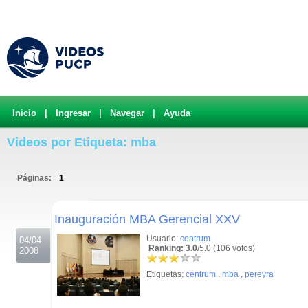
Inicio
|
Ingresar
|
Navegar
|
Ayuda
Videos por Etiqueta: mba
Páginas:
1
.
Inauguración MBA Gerencial XXV
Usuario:
centrum
04/04
Ranking: 3.0
/5.0 (106 votos)
2008
Etiquetas:
centrum
,
mba
,
pereyra