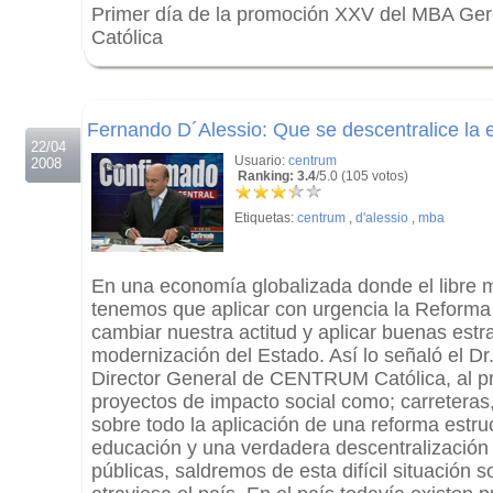
Primer día de la promoción XXV del MBA G
Católica
.
.
Fernando D´Alessio: Que se descentralice la
22/04
Usuario:
centrum
2008
Ranking: 3.4
/5.0 (105 votos)
Etiquetas:
centrum
,
d'alessio
,
mba
En una economía globalizada donde el libre 
tenemos que aplicar con urgencia la Reforma
cambiar nuestra actitud y aplicar buenas estr
modernización del Estado. Así lo señaló el D
Director General de CENTRUM Católica, al p
proyectos de impacto social como; carreteras,
sobre todo la aplicación de una reforma estruc
educación y una verdadera descentralización d
públicas, saldremos de esta difícil situación 