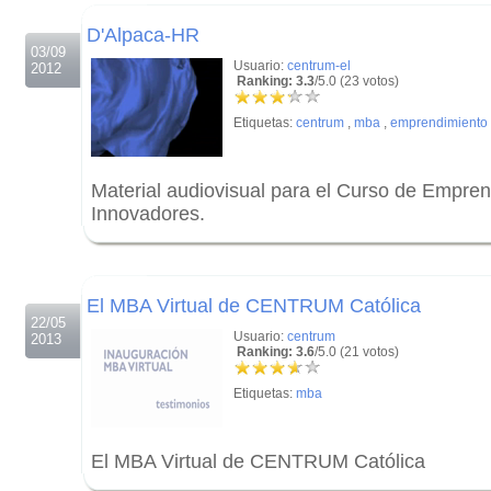
.
D'Alpaca-HR
03/09
Usuario:
centrum-el
2012
Ranking: 3.3
/5.0 (23 votos)
Etiquetas:
centrum
,
mba
,
emprendimiento
Material audiovisual para el Curso de Empre
Innovadores.
.
.
El MBA Virtual de CENTRUM Católica
22/05
Usuario:
centrum
2013
Ranking: 3.6
/5.0 (21 votos)
Etiquetas:
mba
El MBA Virtual de CENTRUM Católica
.