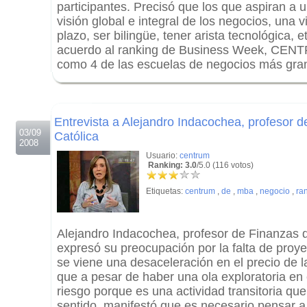
participantes. Precisó que los que aspiran a
visión global e integral de los negocios, una v
plazo, ser bilingüe, tener arista tecnológica, 
acuerdo al ranking de Business Week, CENT
como 4 de las escuelas de negocios más gra
.
.
Entrevista a Alejandro Indacochea, profesor 
03/09
Católica
2008
Usuario:
centrum
Ranking: 3.0
/5.0 (116 votos)
Etiquetas:
centrum
,
de
,
mba
,
negocio
,
ra
Alejandro Indacochea, profesor de Finanzas 
expresó su preocupación por la falta de proye
se viene una desaceleración en el precio de l
que a pesar de haber una ola exploratoria en 
riesgo porque es una actividad transitoria qu
sentido, manifestó que es necesario pensar a 