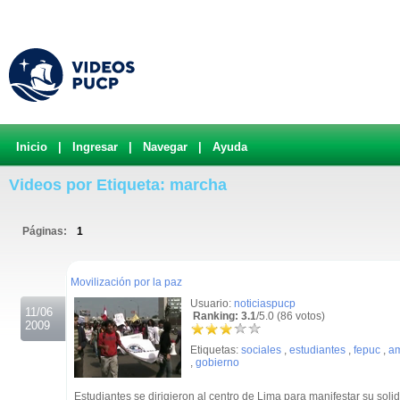
Inicio
|
Ingresar
|
Navegar
|
Ayuda
Videos por Etiqueta: marcha
Páginas:
1
.
Movilización por la paz
Usuario:
noticiaspucp
11/06
Ranking: 3.1
/5.0 (86 votos)
2009
Etiquetas:
sociales
,
estudiantes
,
fepuc
,
a
,
gobierno
Estudiantes se dirigieron al centro de Lima para manifestar su sol