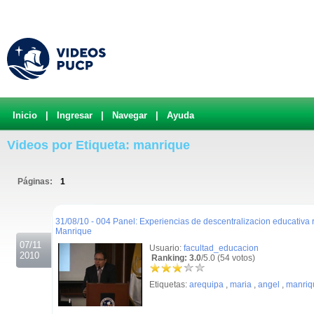
Inicio
|
Ingresar
|
Navegar
|
Ayuda
Videos por Etiqueta: manrique
Páginas:
1
.
31/08/10 - 004 Panel: Experiencias de descentralizacion educativa 
Manrique
07/11
Usuario:
facultad_educacion
2010
Ranking: 3.0
/5.0 (54 votos)
Etiquetas:
arequipa
,
maria
,
angel
,
manriq