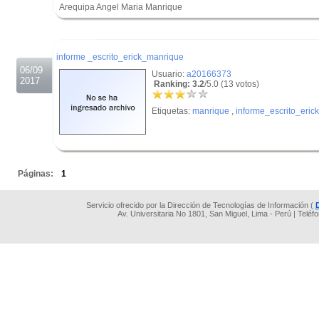
Arequipa Angel Maria Manrique
.
.
informe _escrito_erick_manrique
06/09
Usuario:
a20166373
2017
Ranking: 3.2
/5.0 (13 votos)
Etiquetas:
manrique
,
informe_escrito_erick
.
Páginas:
1
Servicio ofrecido por la Dirección de Tecnologías de Información (
Av. Universitaria No 1801, San Miguel, Lima - Perú | Teléf