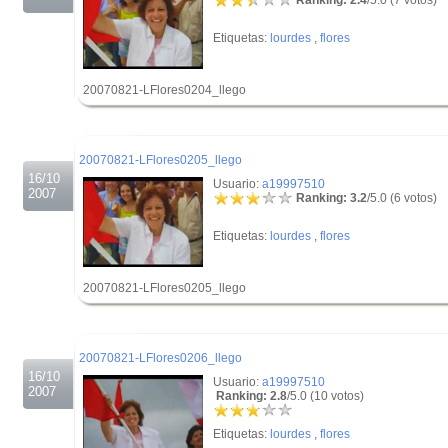
Ranking: 2.4
/5.0 (7 votos)
Etiquetas:
lourdes
,
flores
20070821-LFlores0204_llego
.
.
20070821-LFlores0205_llego
16/10
Usuario:
a19997510
2007
Ranking: 3.2
/5.0 (6 votos)
Etiquetas:
lourdes
,
flores
20070821-LFlores0205_llego
.
.
20070821-LFlores0206_llego
16/10
Usuario:
a19997510
2007
Ranking: 2.8
/5.0 (10 votos)
Etiquetas:
lourdes
,
flores