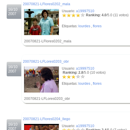
20070821-LFlores0202_mala
16/10
Usuario:
a19997510
2007
Ranking: 4.0
/5.0 (11 votos)
Etiquetas:
lourdes
,
flores
20070821-LFlores0202_mala
.
.
20070821-LFLores0203_obr
16/10
Usuario:
a19997510
2007
Ranking: 2.8
/5.0 (10 votos)
Etiquetas:
lourdes
,
flores
20070821-LFLores0203_obr
.
.
20070821-LFlores0204_llego
16/10
Usuario:
a19997510
2007