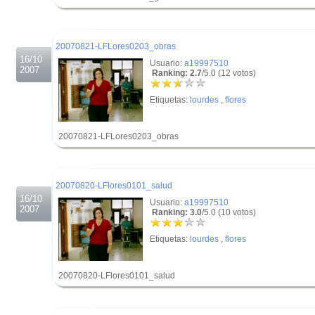
.
.
20070821-LFLores0203_obras
16/10
Usuario:
a19997510
2007
Ranking: 2.7
/5.0 (12 votos)
Etiquetas:
lourdes
,
flores
20070821-LFLores0203_obras
.
.
20070820-LFlores0101_salud
16/10
Usuario:
a19997510
2007
Ranking: 3.0
/5.0 (10 votos)
Etiquetas:
lourdes
,
flores
20070820-LFlores0101_salud
.
.