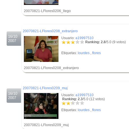
20070821-LFlores0206_llego
.
.
20070821-LFlores0208_extranjero
16/10
Usuario:
a19997510
2007
Ranking: 2.8
/5.0 (9 votos)
Etiquetas:
lourdes
,
flores
20070821-LFlores0208_extranjero
.
.
20070821-LFlores0209_muj
16/10
Usuario:
a19997510
2007
Ranking: 2.3
/5.0 (12 votos)
Etiquetas:
lourdes
,
flores
20070821-LFlores0209_muj