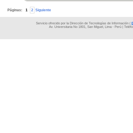
.
Páginas:
1
2
Siguiente
Servicio ofrecido por la Dirección de Tecnologías de Información (
Av. Universitaria No 1801, San Miguel, Lima - Perú | Teléf