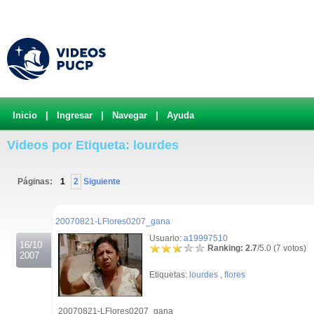
Inicio
|
Ingresar
|
Navegar
|
Ayuda
Videos por Etiqueta: lourdes
Páginas:
1
2
Siguiente
.
20070821-LFlores0207_gana
Usuario:
a19997510
16/10
Ranking: 2.7
/5.0 (7 votos)
2007
Etiquetas:
lourdes
,
flores
20070821-LFlores0207_gana