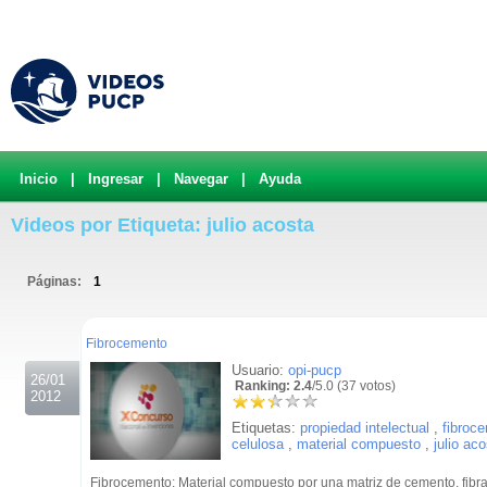
Inicio
|
Ingresar
|
Navegar
|
Ayuda
Videos por Etiqueta: julio acosta
Páginas:
1
.
Fibrocemento
Usuario:
opi-pucp
26/01
Ranking: 2.4
/5.0 (37 votos)
2012
Etiquetas:
propiedad intelectual
,
fibroc
celulosa
,
material compuesto
,
julio ac
Fibrocemento: Material compuesto por una matriz de cemento, fibra