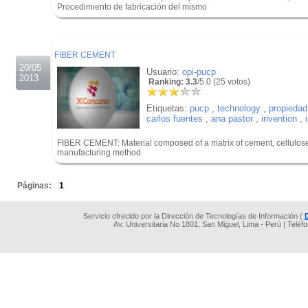
Procedimiento de fabricación del mismo
.
.
FIBER CEMENT
20/05
Usuario:
opi-pucp
2013
Ranking: 3.3
/5.0 (25 votos)
Etiquetas:
pucp
,
technology
,
propiedad 
carlos fuentes
,
ana pastor
,
invention
,
FIBER CEMENT: Material composed of a matrix of cement, cellulose 
manufacturing method
.
Páginas:
1
Servicio ofrecido por la Dirección de Tecnologías de Información (
Av. Universitaria No 1801, San Miguel, Lima - Perú | Teléf